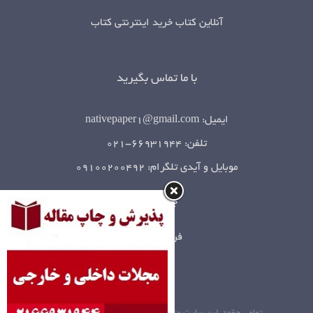
آنلاین کتاب خرید اینترنتی کتاب
با ما تماس بگیرید
ایمیل: nativepaper1@gmail.com
تلفن: 66931944-021
موبایل و آیدی تلگرام: 09100200492
چاپ کتاب
فروش کتاب